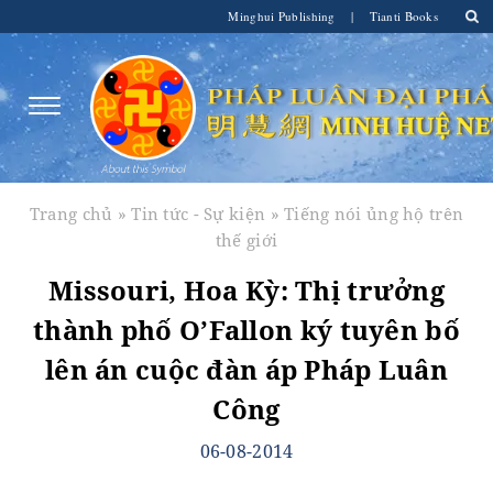
Minghui Publishing
|
Tianti Books
Trang chủ
»
Tin tức - Sự kiện
»
Tiếng nói ủng hộ trên
thế giới
Missouri, Hoa Kỳ: Thị trưởng
thành phố O’Fallon ký tuyên bố
lên án cuộc đàn áp Pháp Luân
Công
06-08-2014