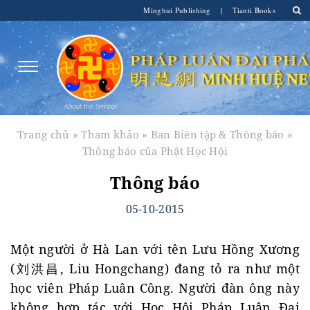
Minghui Publishing
|
Tianti Books
Trang chủ
»
Tham khảo
»
Ban Biên tập & Thông báo
»
Thông báo của Phật Học Hội
Thông báo
05-10-2015
Một người ở Hà Lan với tên Lưu Hồng Xương
(刘洪昌, Liu Hongchang) đang tỏ ra như một
học viên Pháp Luân Công. Người đàn ông này
không hợp tác với Học Hội Pháp Luân Đại