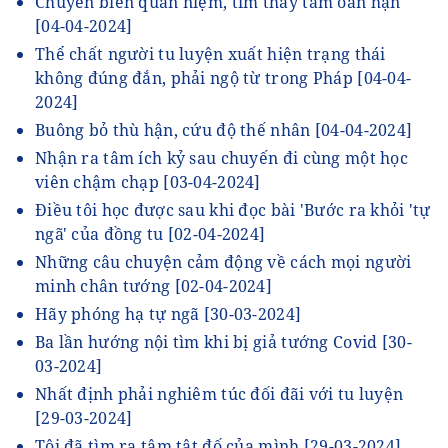
Chuyển biến quan niệm, tìm thấy tâm oán hận
[04-04-2024]
Thể chất người tu luyện xuất hiện trạng thái
không đúng đắn, phải ngộ từ trong Pháp
[04-04-
2024]
Buông bỏ thù hận, cứu độ thế nhân
[04-04-2024]
Nhận ra tâm ích kỷ sau chuyến đi cùng một học
viên chậm chạp
[03-04-2024]
Điều tôi học được sau khi đọc bài 'Bước ra khỏi 'tự
ngã' của đồng tu
[02-04-2024]
Những câu chuyện cảm động về cách mọi người
minh chân tướng
[02-04-2024]
Hãy phóng hạ tự ngã
[30-03-2024]
Ba lần hướng nội tìm khi bị giả tướng Covid
[30-
03-2024]
Nhất định phải nghiêm túc đối đãi với tu luyện
[29-03-2024]
Tôi đã tìm ra tâm tật đố của mình
[29-03-2024]