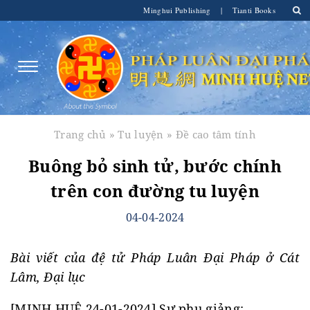
Minghui Publishing
|
Tianti Books
Trang chủ
»
Tu luyện
»
Đề cao tâm tính
Buông bỏ sinh tử, bước chính
trên con đường tu luyện
04-04-2024
Bài viết của đệ tử Pháp Luân Đại Pháp ở Cát
Lâm, Đại lục
[MINH HUỆ 24-01-2024] Sư phụ giảng: