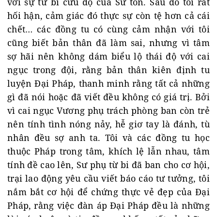
với sự từ bi cứu độ của Sư tôn. Sau đó tôi rất
hối hận, cảm giác đó thực sự còn tệ hơn cả cái
chết… các đồng tu có cùng cảm nhận với tôi
cũng biết bản thân đã làm sai, nhưng vì tâm
sợ hãi nên không dám biểu lộ thái độ với cai
ngục trong đội, rằng bản thân kiên định tu
luyện Đại Pháp, thanh minh rằng tất cả những
gì đã nói hoặc đã viết đều không có giá trị. Bởi
vì cai ngục Vương phụ trách phòng ban còn trẻ
nên tính tình nóng nảy, hễ giơ tay là đánh, tù
nhân đều sợ anh ta. Tôi và các đồng tu học
thuộc Pháp trong tâm, khích lệ lẫn nhau, tâm
tính đề cao lên, Sư phụ từ bi đã ban cho cơ hội,
trại lao động yêu cầu viết báo cáo tư tưởng, tôi
nắm bắt cơ hội để chứng thực vẻ đẹp của Đại
Pháp, rằng việc đàn áp Đại Pháp đều là những