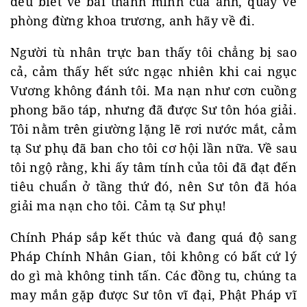
đều biết về bài thanh minh của anh, quay về
phòng đừng khoa trương, anh hãy về đi.
Người tù nhân trực ban thấy tôi chẳng bị sao
cả, cảm thấy hết sức ngạc nhiên khi cai ngục
Vương không đánh tôi. Ma nạn như cơn cuồng
phong bão táp, nhưng đã được Sư tôn hóa giải.
Tôi nằm trên giường lặng lẽ rơi nước mắt, cảm
tạ Sư phụ đã ban cho tôi cơ hội lần nữa. Về sau
tôi ngộ rằng, khi ấy tâm tính của tôi đã đạt đến
tiêu chuẩn ở tầng thứ đó, nên Sư tôn đã hóa
giải ma nạn cho tôi. Cảm tạ Sư phụ!
Chính Pháp sắp kết thúc và đang quá độ sang
Pháp Chính Nhân Gian, tôi không có bất cứ lý
do gì mà không tinh tấn. Các đồng tu, chúng ta
may mắn gặp được Sư tôn vĩ đại, Phật Pháp vĩ