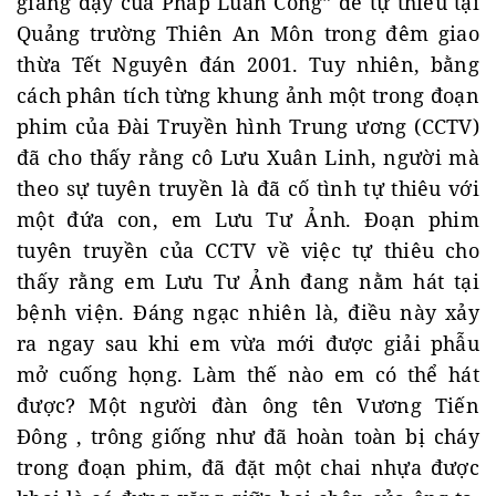
giảng dạy của Pháp Luân Công” để tự thiêu tại
Quảng trường Thiên An Môn trong đêm giao
thừa Tết Nguyên đán 2001. Tuy nhiên, bằng
cách phân tích từng khung ảnh một trong đoạn
phim của Đài Truyền hình Trung ương (CCTV)
đã cho thấy rằng cô Lưu Xuân Linh, người mà
theo sự tuyên truyền là đã cố tình tự thiêu với
một đứa con, em Lưu Tư Ảnh. Đoạn phim
tuyên truyền của CCTV về việc tự thiêu cho
thấy rằng em Lưu Tư Ảnh đang nằm hát tại
bệnh viện. Đáng ngạc nhiên là, điều này xảy
ra ngay sau khi em vừa mới được giải phẫu
mở cuống họng. Làm thế nào em có thể hát
được? Một người đàn ông tên Vương Tiến
Đông , trông giống như đã hoàn toàn bị cháy
trong đoạn phim, đã đặt một chai nhựa được