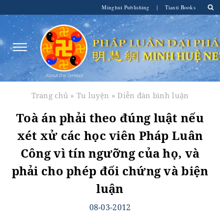
Minghui Publishing
|
Tianti Books
Trang chủ
»
Tu luyện
»
Diễn đàn bình luận
Toà án phải theo đúng luật nếu
xét xử các học viên Pháp Luân
Công vì tín ngưỡng của họ, và
phải cho phép đối chứng và biện
luận
08-03-2012