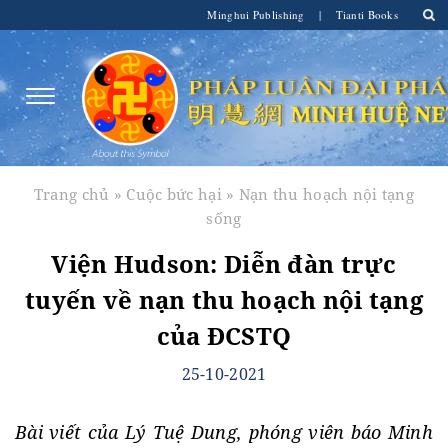
Minghui Publishing
|
Tianti Books
Trang chủ
»
Cuộc bức hại
»
Nạn thu hoạch nội tạng
sống
Viện Hudson: Diễn đàn trực
tuyến về nạn thu hoạch nội tạng
của ĐCSTQ
25-10-2021
Bài viết của Lý Tuệ Dung, phóng viên báo Minh