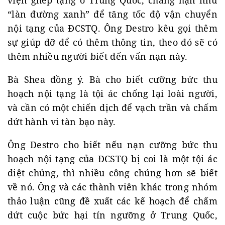
viện ghép tạng ở Trung Quốc, chẳng hạn như
“làn đường xanh” để tăng tốc độ vận chuyển
nội tạng của ĐCSTQ. Ông Destro kêu gọi thêm
sự giúp đỡ để có thêm thông tin, theo đó sẽ có
thêm nhiều người biết đến vấn nạn này.
Bà Shea đồng ý. Bà cho biết cưỡng bức thu
hoạch nội tạng là tội ác chống lại loài người,
và cần có một chiến dịch để vạch trần và chấm
dứt hành vi tàn bạo này.
Ông Destro cho biết nếu nạn cưỡng bức thu
hoạch nội tạng của ĐCSTQ bị coi là một tội ác
diệt chủng, thì nhiều công chúng hơn sẽ biết
về nó. Ông và các thành viên khác trong nhóm
thảo luận cũng đề xuất các kế hoạch để chấm
dứt cuộc bức hại tín ngưỡng ở Trung Quốc,