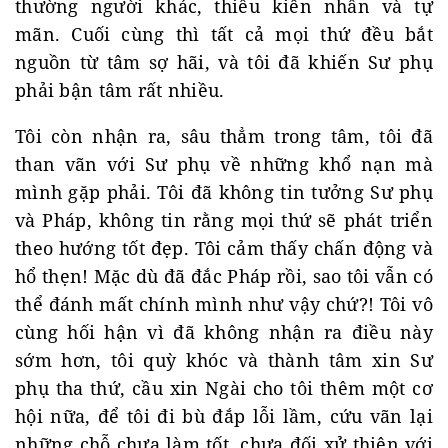
thường người khác, thiếu kiên nhẫn và tự
mãn. Cuối cùng thì tất cả mọi thứ đều bắt
nguồn từ tâm sợ hãi, và tôi đã khiến Sư phụ
phải bận tâm rất nhiều.
Tôi còn nhận ra, sâu thẳm trong tâm, tôi đã
than vãn với Sư phụ về những khổ nạn mà
mình gặp phải. Tôi đã không tin tưởng Sư phụ
và Pháp, không tin rằng mọi thứ sẽ phát triển
theo hướng tốt đẹp. Tôi cảm thấy chấn động và
hổ thẹn! Mặc dù đã đắc Pháp rồi, sao tôi vẫn có
thể đánh mất chính mình như vậy chứ?! Tôi vô
cùng hối hận vì đã không nhận ra điều này
sớm hơn, tôi quỳ khóc và thành tâm xin Sư
phụ tha thứ, cầu xin Ngài cho tôi thêm một cơ
hội nữa, để tôi đi bù đắp lỗi lầm, cứu vãn lại
những chỗ chưa làm tốt, chưa đối xử thiện với