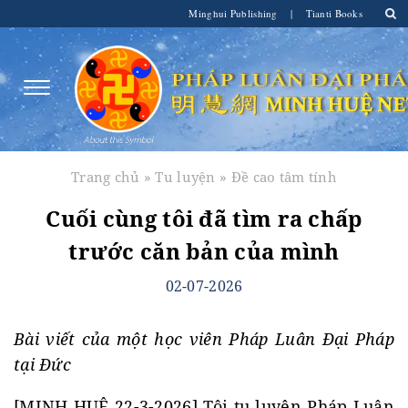
Minghui Publishing
|
Tianti Books
Trang chủ
»
Tu luyện
»
Đề cao tâm tính
Cuối cùng tôi đã tìm ra chấp
trước căn bản của mình
02-07-2026
Bài viết của một học viên Pháp Luân Đại Pháp
tại Đức
[MINH HUỆ 22-3-2026] Tôi tu luyện Pháp Luân