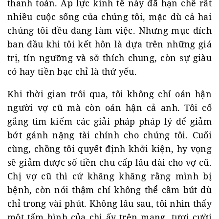
thanh toán. Áp lực kinh tế này đã hạn chế rất
nhiều cuộc sống của chúng tôi, mặc dù cả hai
chúng tôi đều đang làm việc. Nhưng mục đích
ban đầu khi tôi kết hôn là dựa trên những giá
trị, tín ngưỡng và sở thích chung, còn sự giàu
có hay tiền bạc chỉ là thứ yếu.
Khi thời gian trôi qua, tôi không chỉ oán hận
người vợ cũ mà còn oán hận cả anh. Tôi cố
gắng tìm kiếm các giải pháp pháp lý để giảm
bớt gánh nặng tài chính cho chúng tôi. Cuối
cùng, chồng tôi quyết định khởi kiện, hy vọng
sẽ giảm được số tiền chu cấp lâu dài cho vợ cũ.
Chị vợ cũ thì cứ khăng khăng rằng mình bị
bệnh, còn nói thậm chí không thể cầm bút dù
chỉ trong vài phút. Không lâu sau, tôi nhìn thấy
một tấm hình của chị ấy trên mạng, tươi cười