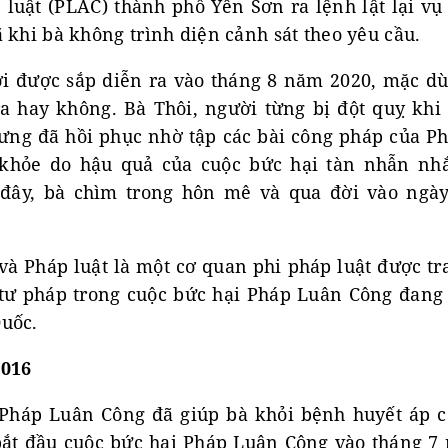
 luật (PLAC) thành phố Yên Sơn ra lệnh lật lại v
 khi bà không trình diện cảnh sát theo yêu cầu.
i được sắp diễn ra vào tháng 8 năm 2020, mặc dù
ra hay không. Bà Thôi, người từng bị đột quỵ khi
ng đã hồi phục nhờ tập các bài công pháp của P
 khỏe do hậu quả của cuộc bức hại tàn nhẫn nh
ây, bà chìm trong hôn mê và qua đời vào ngà
và Pháp luật là một cơ quan phi pháp luật được t
 tư pháp trong cuộc bức hại Pháp Luân Công đang
uốc.
2016
 Pháp Luân Công đã giúp bà khỏi bệnh huyết áp c
ắt đầu cuộc bức hại Pháp Luân Công vào tháng 7