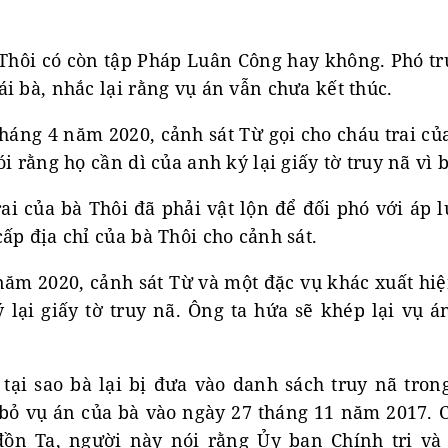
à Thôi có còn tập Pháp Luân Công hay không. Phó t
i bà, nhắc lại rằng vụ án vẫn chưa kết thúc.
áng 4 năm 2020, cảnh sát Từ gọi cho cháu trai của
ói rằng họ cần dì của anh ký lại giấy tờ truy nã vì 
ai của bà Thôi đã phải vật lộn để đối phó với áp 
ấp địa chỉ của bà Thôi cho cảnh sát.
ăm 2020, cảnh sát Từ và một đặc vụ khác xuất hiệ
 lại giấy tờ truy nã. Ông ta hứa sẽ khép lại vụ 
 tại sao bà lại bị đưa vào danh sách truy nã tron
 bỏ vụ án của bà vào ngày 27 tháng 11 năm 2017. C
ồn Tạ, người này nói rằng Ủy ban Chính trị và