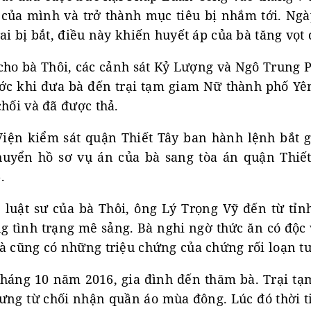
 của mình và trở thành mục tiêu bị nhắm tới. Ng
rai bị bắt, điều này khiến huyết áp của bà tăng vọt 
 cho bà Thôi, các cảnh sát Kỷ Lượng và Ngô Trung
ước khi đưa bà đến trại tạm giam Nữ thành phố Yên
chối và đã được thả.
Viện kiểm sát quận Thiết Tây ban hành lệnh bắt g
huyển hồ sơ vụ án của bà sang tòa án quận Thiế
.
 luật sư của bà Thôi, ông Lý Trọng Vỹ đến từ tỉ
ng tình trạng mê sảng. Bà nghi ngờ thức ăn có độc
à cũng có những triệu chứng của chứng rối loạn tư
háng 10 năm 2016, gia đình đến thăm bà. Trại tạm
hưng từ chối nhận quần áo mùa đông. Lúc đó thời t