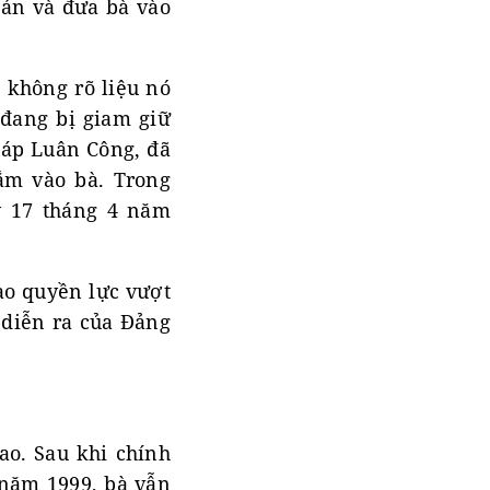
ụ án và đưa bà vào
 không rõ liệu nó
 đang bị giam giữ
háp Luân Công, đã
ắm vào bà. Trong
y 17 tháng 4 năm
rao quyền lực vượt
 diễn ra của Đảng
ao. Sau khi chính
 năm 1999, bà vẫn