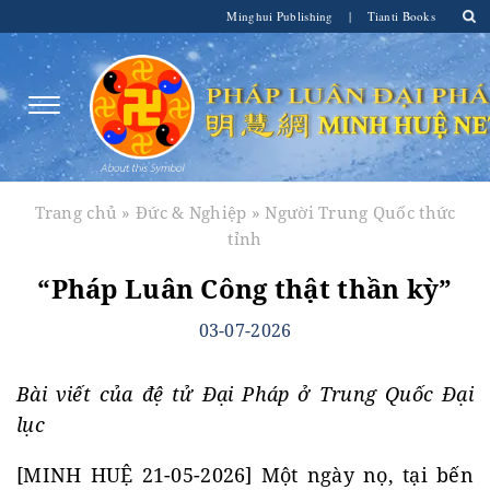
Minghui Publishing
|
Tianti Books
Trang chủ
»
Đức & Nghiệp
»
Người Trung Quốc thức
tỉnh
“Pháp Luân Công thật thần kỳ”
03-07-2026
Bài viết của đệ tử Đại Pháp ở Trung Quốc Đại
lục
[MINH HUỆ 21-05-2026] Một ngày nọ, tại bến