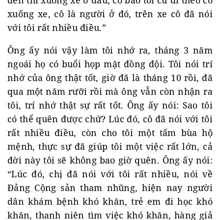
đến thì xuống xe ở đâu, cô bảo tôi cứ đi theo cô
xuống xe, cô là người ở đó, trên xe cô đã nói
với tôi rất nhiều điều.”
Ông ấy nói vậy làm tôi nhớ ra, tháng 3 năm
ngoái họ có buổi họp mặt đồng đội. Tôi nói trí
nhớ của ông thật tốt, giờ đã là tháng 10 rồi, đã
qua một năm rưỡi rồi mà ông vẫn còn nhận ra
tôi, trí nhớ thật sự rất tốt. Ông ấy nói: Sao tôi
có thể quên được chứ? Lúc đó, cô đã nói với tôi
rất nhiều điều, còn cho tôi một tấm bùa hộ
mệnh, thực sự đã giúp tôi một việc rất lớn, cả
đời này tôi sẽ không bao giờ quên. Ông ấy nói:
“Lúc đó, chị đã nói với tôi rất nhiều, nói về
Đảng Cộng sản tham nhũng, hiện nay người
dân khám bệnh khó khăn, trẻ em đi học khó
khăn, thanh niên tìm việc khó khăn, hàng giả