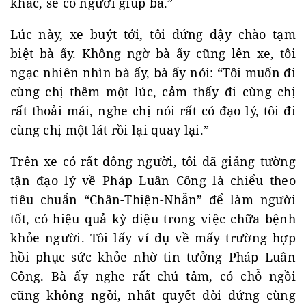
khác, sẽ có người giúp bà.”
Lúc này, xe buýt tới, tôi đứng dậy chào tạm
biệt bà ấy. Không ngờ bà ấy cũng lên xe, tôi
ngạc nhiên nhìn bà ấy, bà ấy nói: “Tôi muốn đi
cùng chị thêm một lúc, cảm thấy đi cùng chị
rất thoải mái, nghe chị nói rất có đạo lý, tôi đi
cùng chị một lát rồi lại quay lại.”
Trên xe có rất đông người, tôi đã giảng tường
tận đạo lý về Pháp Luân Công là chiểu theo
tiêu chuẩn “Chân-Thiện-Nhẫn” để làm người
tốt, có hiệu quả kỳ diệu trong việc chữa bệnh
khỏe người. Tôi lấy ví dụ về mấy trường hợp
hồi phục sức khỏe nhờ tin tưởng Pháp Luân
Công. Bà ấy nghe rất chú tâm, có chỗ ngồi
cũng không ngồi, nhất quyết đòi đứng cùng