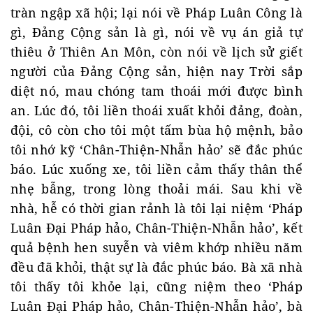
tràn ngập xã hội; lại nói về Pháp Luân Công là
gì, Đảng Cộng sản là gì, nói về vụ án giả tự
thiêu ở Thiên An Môn, còn nói về lịch sử giết
người của Đảng Cộng sản, hiện nay Trời sắp
diệt nó, mau chóng tam thoái mới được bình
an. Lúc đó, tôi liền thoái xuất khỏi đảng, đoàn,
đội, cô còn cho tôi một tấm bùa hộ mệnh, bảo
tôi nhớ kỹ ‘Chân-Thiện-Nhẫn hảo’ sẽ đắc phúc
báo. Lúc xuống xe, tôi liền cảm thấy thân thể
nhẹ bẫng, trong lòng thoải mái. Sau khi về
nhà, hễ có thời gian rảnh là tôi lại niệm ‘Pháp
Luân Đại Pháp hảo, Chân-Thiện-Nhẫn hảo’, kết
quả bệnh hen suyễn và viêm khớp nhiều năm
đều đã khỏi, thật sự là đắc phúc báo. Bà xã nhà
tôi thấy tôi khỏe lại, cũng niệm theo ‘Pháp
Luân Đại Pháp hảo, Chân-Thiện-Nhẫn hảo’, bà