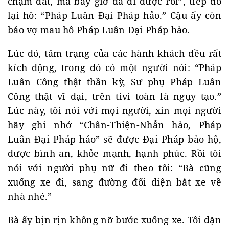
chạm đất, mà bây giờ đã đi được rồi”, tiếp đó
lại hô: “Pháp Luân Đại Pháp hảo.” Cậu ấy còn
bảo vợ mau hô Pháp Luân Đại Pháp hảo.
Lúc đó, tâm trạng của các hành khách đều rất
kích động, trong đó có một người nói: “Pháp
Luân Công thật thần kỳ, Sư phụ Pháp Luân
Công thật vĩ đại, trên tivi toàn là ngụy tạo.”
Lúc này, tôi nói với mọi người, xin mọi người
hãy ghi nhớ “Chân-Thiện-Nhẫn hảo, Pháp
Luân Đại Pháp hảo” sẽ được Đại Pháp bảo hộ,
được bình an, khỏe mạnh, hạnh phúc. Rồi tôi
nói với người phụ nữ đi theo tôi: “Bà cũng
xuống xe đi, sang đường đối diện bắt xe về
nhà nhé.”
Bà ấy bịn rịn không nỡ bước xuống xe. Tôi dặn