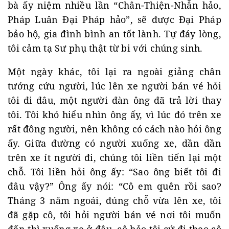
bà ấy niệm nhiều lần “Chân-Thiện-Nhẫn hảo,
Pháp Luân Đại Pháp hảo”, sẽ được Đại Pháp
bảo hộ, gia đình bình an tốt lành. Tự đáy lòng,
tôi cảm tạ Sư phụ thật từ bi với chúng sinh.
Một ngày khác, tôi lại ra ngoài giảng chân
tướng cứu người, lúc lên xe người bán vé hỏi
tôi đi đâu, một người đàn ông đã trả lời thay
tôi. Tôi khó hiểu nhìn ông ấy, vì lúc đó trên xe
rất đông người, nên không có cách nào hỏi ông
ấy. Giữa đường có người xuống xe, dần dần
trên xe ít người đi, chúng tôi liền tiến lại một
chỗ. Tôi liền hỏi ông ấy: “Sao ông biết tôi đi
đâu vậy?” Ông ấy nói: “Cô em quên rồi sao?
Tháng 3 năm ngoái, đúng chỗ vừa lên xe, tôi
đã gặp cô, tôi hỏi người bán vé nơi tôi muốn