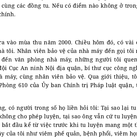
sẻ cùng các đồng tu. Nếu có điểm nào không ở tro
chính.
ra vào mùa thu năm 2000. Chiều hôm đó, có vài
à tôi. Nhân viên bảo vệ của nhà máy đến gọi tôi
i đến văn phòng nhà máy, những người tôi quen
đội Cục An ninh Nội địa quận, bí thư cục công ng
 máy, cùng nhân viên bảo vệ. Qua giới thiệu, tô
hòng 610 của Ủy ban Chính trị Pháp luật quận, 
g, có người trong số họ liền hỏi tôi: Tại sao lại 
không cho phép luyện, tại sao ông vẫn cứ tu luyệ
n bắt đầu kể từ việc trước khi tu luyện mang một 
ây của tôi như viêm phế quản, bệnh phổi, viêm họn