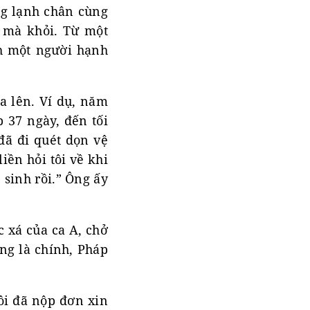
ng lạnh chân cùng
 mà khỏi. Từ một
nh một người hạnh
a lên. Ví dụ, năm
p 37 ngày, đến tối
đã đi quét dọn vệ
iền hỏi tôi về khi
 sinh rồi.” Ông ấy
c xá của ca A, chở
ng là chính, Pháp
ôi đã nộp đơn xin