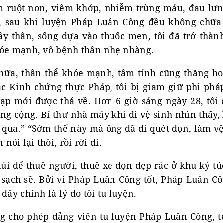
m ruột non, viêm khớp, nhiễm trùng máu, đau lư
, sau khi luyện Pháp Luân Công đều không chữa
ầy thân, sống dựa vào thuốc men, tôi đã trở thà
hỏe mạnh, vô bệnh thân nhẹ nhàng.
ữa, thân thể khỏe mạnh, tâm tính cũng thăng ho
ắc Kinh chứng thực Pháp, tôi bị giam giữ phi phá
ạp mới được thả về. Hơn 6 giờ sáng ngày 28, tôi 
ng cộng. Bí thư nhà máy khi đi vệ sinh nhìn thấy, l
i qua.” “Sớm thế này mà ông đã đi quét dọn, làm vệ
ói lại thôi, rồi rời đi.
 túi để thuê người, thuê xe dọn dẹp rác ở khu ký tú
 sạch sẽ. Bởi vì Pháp Luân Công tốt, Pháp Luân Cô
đây chính là lý do tôi tu luyện.
 cho phép đảng viên tu luyện Pháp Luân Công, t