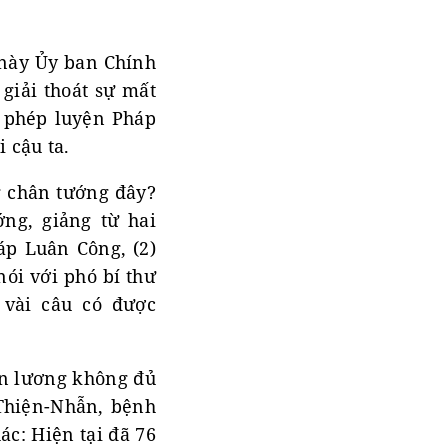
n này Ủy ban Chính
giải thoát sự mất
o phép luyện Pháp
i cậu ta.
g chân tướng đây?
ớng, giảng từ hai
áp Luân Công, (2)
nói với phó bí thư
 vài câu có được
iền lương không đủ
-Thiện-Nhẫn, bệnh
ác: Hiện tại đã 76