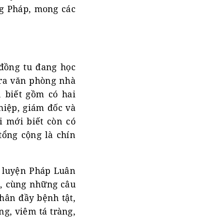
ng Pháp, mong các
 đồng tu đang học
 ra văn phòng nhà
 biết gồm có hai
hiệp, giám đốc và
i mới biết còn có
tổng cộng là chín
tu luyện Pháp Luân
n, cùng những câu
thân đầy bệnh tật,
g, viêm tá tràng,