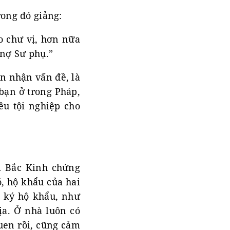
rong đó giảng:
o chư vị, hơn nữa
 nợ Sư phụ.”
n nhận vấn đề, là
 bạn ở trong Pháp,
êu tội nghiệp cho
đi Bắc Kinh chứng
, hộ khẩu của hai
g ký hộ khẩu, như
ịa. Ở nhà luôn có
uen rồi, cũng cảm