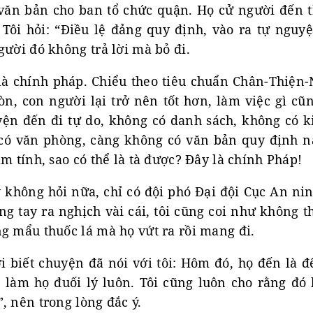
văn bản cho ban tổ chức quận. Họ cử người đến t
Tôi hỏi: “Điều lệ đảng quy định, vào ra tự nguyệ
gười đó không trả lời mà bỏ đi.
à chính pháp. Chiểu theo tiêu chuẩn Chân-Thiện-
òn, con người lại trở nên tốt hơn, làm việc gì cũ
uyện đến đi tự do, không có danh sách, không có k
có văn phòng, càng không có văn bản quy định nà
âm tính, sao có thể là tà được? Đây là chính Pháp!
không hỏi nữa, chỉ có đội phó Đại đội Cục An nin
òng tay ra nghịch vài cái, tôi cũng coi như không th
g mẩu thuốc lá mà họ vứt ra rồi mang đi.
 biết chuyện đã nói với tôi: Hôm đó, họ đến là đ
, làm họ đuối lý luôn. Tôi cũng luôn cho rằng đó
, nên trong lòng đắc ý.