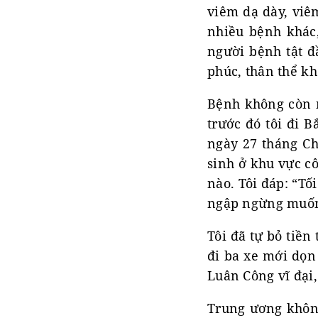
viêm dạ dày, viê
nhiều bệnh khác
người bệnh tật đ
phúc, thân thể k
Bệnh không còn n
trước đó tôi đi B
ngày 27 tháng Ch
sinh ở khu vực cô
nào. Tôi đáp: “Tố
ngập ngừng muốn n
Tôi đã tự bỏ tiền
đi ba xe mới dọn
Luân Công vĩ đại, 
Trung ương không