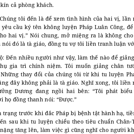
 kín cả phòng khách.
“Chúng tôi đến là để xem tình hình của hai vị, lầ
nh yêu cầu ký tên không luyện Pháp Luân Công, để 
cho hai vị.” Nói chung, mở miệng ra là không ch
nói đó là tà giáo, đồng tu vợ tôi liền tranh luận vớ
ộ: Đến nhiều người như vậy, làm thế nào để giản
hụ gia trì chính niệm. Tôi muốn giảng chân tư
 Những thay đổi của chúng tôi từ khi tu luyện Ph
ằng đây không phải là tà giáo. Nghĩ xong, tôi liền 
ởng Dương đang ngồi hai bên: “Tôi phát biểu
i họ đồng thanh nói: “Được.”
nh trạng trước khi đắc Pháp bị bệnh tật hành hạ, t
ến sau khi tu luyện chiểu theo tiêu chuẩn Chân
 nặng tăng lên, làm việc gì cũng nghĩ cho người kh