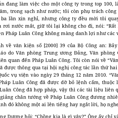
vẫn đang làm việc cho một công ty trong top 100, 
m, trong sạch như nước; tôi còn phụ trách công 
 ba lần xin nghỉ, nhưng công ty đều mời tôi quay
 rơi nước mắt, giữ tôi lại không cho đi, nói: “Rấ
n Pháp Luân Công không màng danh lợi như các v
h về văn kiện số [2000] 39 của Bộ Công an: Bảy
giáo do Văn phòng Trung ương Đảng, Văn phòng 
iên quan đến Pháp Luân Công. Tôi còn nói về “Văn
ã được thông qua tại hội nghị công tác lần thứ ha
Quốc vụ viện vào ngày 29 tháng 12 năm 2010. “Vă
 Pháp Luân Công đã được dỡ bỏ lệnh cấm, thuộc
uân Công đã hợp pháp, vậy thì các tài liệu liên 
 giảng chân tướng về Pháp Luân Công đương nhiê
ình đó không một ai lên tiếng hay ngắt lời, họ ngh
ng Dương hỏi: “Chồng kia là gì vậy?” Ông ấy chỉ 