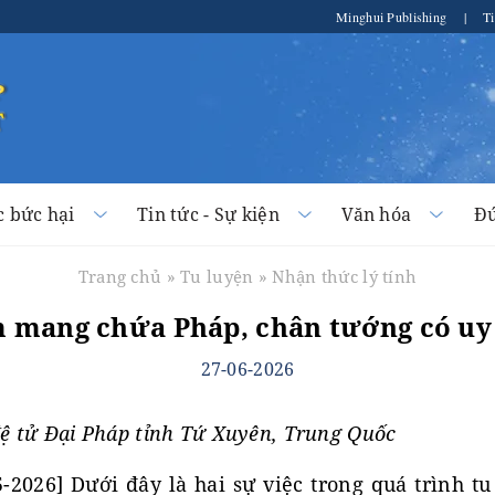
Minghui Publishing
|
Ti
c bức hại
Tin tức - Sự kiện
Văn hóa
Đứ
Trang chủ
»
Tu luyện
»
Nhận thức lý tính
 mang chứa Pháp, chân tướng có uy 
27-06-2026
đệ tử Đại Pháp tỉnh Tứ Xuyên, Trung Quốc
026] Dưới đây là hai sự việc trong quá trình tu 