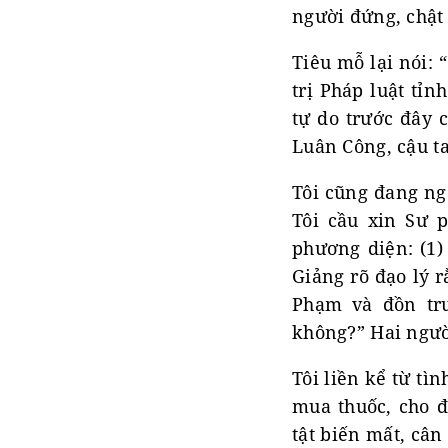
người đứng, chật
Tiêu mỗ lại nói: 
trị Pháp luật tỉ
tự do trước đây 
Luân Công, cậu ta 
Tôi cũng đang ng
Tôi cầu xin Sư p
phương diện: (1)
Giảng rõ đạo lý r
Phạm và đồn trư
không?” Hai ngườ
Tôi liền kể từ tì
mua thuốc, cho đ
tật biến mất, cân