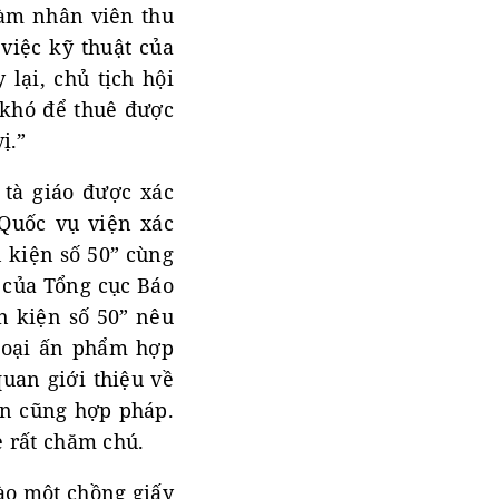
làm nhân viên thu
việc kỹ thuật của
 lại, chủ tịch hội
t khó để thuê được
ị.”
 tà giáo được xác
Quốc vụ viện xác
 kiện số 50” cùng
i của Tổng cục Báo
n kiện số 50” nêu
 loại ấn phẩm hợp
quan giới thiệu về
n cũng hợp pháp.
e rất chăm chú.
vào một chồng giấy