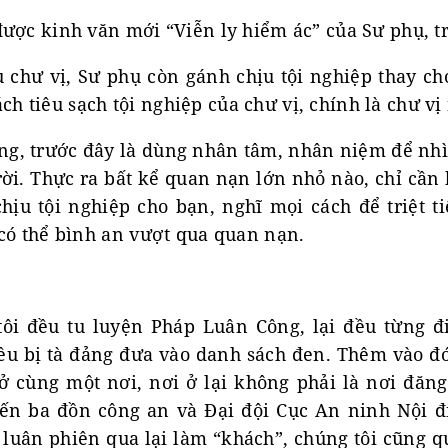
ược kinh văn mới “Viễn ly hiểm ác” của Sư phụ, t
 chư vị, Sư phụ còn gánh chịu tội nghiệp thay ch
ách tiêu sạch tội nghiệp của chư vị, chính là chư vị
ằng, trước đây là dùng nhân tâm, nhân niệm để nhì
ời. Thực ra bất kể quan nạn lớn nhỏ nào, chỉ cần
hịu tội nghiệp cho bạn, nghĩ mọi cách để triệt ti
 có thể bình an vượt qua quan nạn.
tôi đều tu luyện Pháp Luân Công, lại đều từng 
ều bị tà đảng đưa vào danh sách đen. Thêm vào đó
ở cùng một nơi, nơi ở lại không phải là nơi đăn
đến ba đồn công an và Đại đội Cục An ninh Nội đ
luân phiên qua lại làm “khách”, chúng tôi cũng q