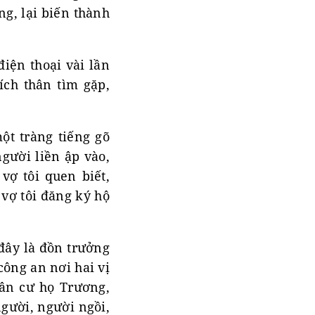
ng, lại biến thành
điện thoại vài lần
ch thân tìm gặp,
ột tràng tiếng gõ
gười liền ập vào,
vợ tôi quen biết,
 vợ tôi đăng ký hộ
 đây là đồn trưởng
công an nơi hai vị
dân cư họ Trương,
người, người ngồi,