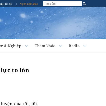
anti Books
|
Ngôn ngữ khác
c & Nghiệp
Tham khảo
Radio
lực to lớn
luyện của tôi, tôi