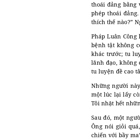
thoái đảng bằng 
phép thoái đảng. 
thích thế nào?” N
Pháp Luân Công l
bệnh tật không c
khác trước; tu l
lãnh đạo, không 
tu luyện đề cao t
Những người này 
một lúc lại lấy c
Tôi nhặt hết nhữn
Sau đó, một người
Ông nói giỏi quá
chiến với bầy ma”