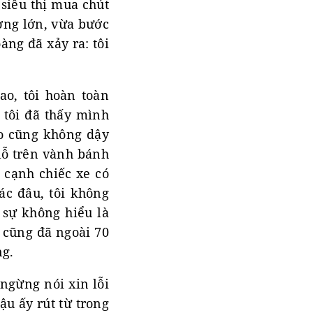
siêu thị mua chút
ường lớn, vừa bước
àng đã xảy ra: tôi
ao, tôi hoàn toàn
 tôi đã thấy mình
ào cũng không dậy
 lỗ trên vành bánh
 cạnh chiếc xe có
ác đâu, tôi không
c sự không hiểu là
i cũng đã ngoài 70
ng.
ngừng nói xin lỗi
Cậu ấy rút từ trong