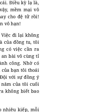
ái. Điều kỳ lạ là,
vậy, mềm mại vô
ay cho đệ tử rồi!
ơn vô hạn!
 Việc đi lại không
à của đồng tu, tôi
ng có việc cần ra
 an bài vô cùng tỉ
hành công. Nhờ có
 của bạn tôi thoái
Đội với sự đồng ý
 năm của tôi cuối
ra không biết bao
o nhiêu kiếp, mỗi