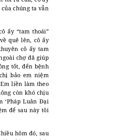
 của chúng ta vẫn
cô ấy “tam thoái”
về quê lên, cô ấy
 khuyên cô ấy tam
 ngoài chợ đã giúp
ông tốt, đến bệnh
 chị bảo em niệm
 Em liền làm theo
không còn khó chịu
ệm ‘Pháp Luân Đại
ệm để sau này tôi
Chiều hôm đó, sau