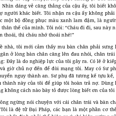
 Nhìn dáng vẻ căng thẳng của cậu ấy, tôi biết khô
sợ người khác biết. Tôi nhận ra cậu ấy không phải
ặc một bộ đồng phục màu xanh lam đậm, là người
 thân thế của mình. Tôi nói: “Cháu đi đi, sau này
 thoái, thì cháu nhớ thoái nhé!”
ề nhà, tôi mới cảm thấy mu bàn chân phải sưng 
 gân ở lòng bàn chân căng lên đau nhói, chân trái
ng: Đây là do nghiệp lực của tôi gây ra. Có lẽ ở kiế
và giờ chủ nợ đến để đòi mạng tôi. May có Sư ph
huyển nguy thành an. Sư phụ đã tương kế tựu kế, 
u thành này của tôi để giúp tôi hoàn trả nợ. Dùng
g không cách nào bày tỏ được lòng biết ơn của tôi 
hông ngừng nói chuyện với cái chân trái và bàn c
Tôi là đệ tử Đại Pháp, các bạn là một phần cơ thể