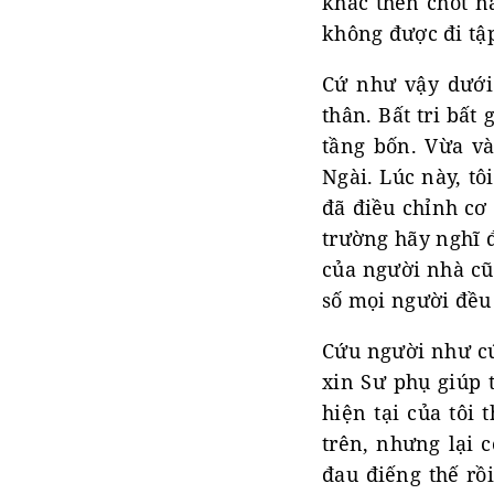
khắc then chốt nà
không được đi tập
Cứ như vậy dưới 
thân. Bất tri bất
tầng bốn. Vừa và
Ngài. Lúc này, tô
đã điều chỉnh cơ
trường hãy nghĩ 
của người nhà cũ
số mọi người đều
Cứu người như cứ
xin Sư phụ giúp t
hiện tại của tôi 
trên, nhưng lại 
đau điếng thế rồi