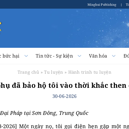
Minghui Publishing
|
Ti
c bức hại
Tin tức - Sự kiện
Văn hóa
Đứ
Trang chủ
»
Tu luyện
»
Hành trình tu luyện
hụ đã bảo hộ tôi vào thời khắc then
30-06-2026
ử Đại Pháp tại Sơn Đông, Trung Quốc
2026] Một ngày nọ, tôi gọi điện hẹn gặp một n