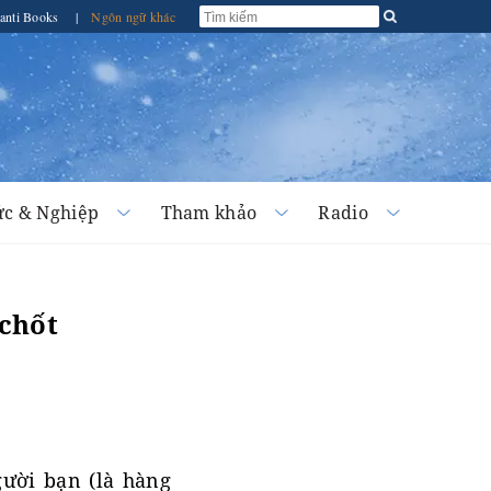
anti Books
|
Ngôn ngữ khác
c & Nghiệp
Tham khảo
Radio
 chốt
gười bạn (là hàng