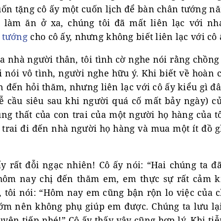
ốn tặng cô ấy một cuốn lịch để bàn chân tướng nă
 làm ăn ở xa, chúng tôi đã mất liên lạc với nh
 tướng
cho cô ấy, nhưng không biết liên lạc với cô
a nhà người thân, tôi tình cờ nghe nói rằng chồng
 nói vô tình, người nghe hữu ý. Khi biết về hoàn
ốn đến hỏi thăm, nhưng liên lạc với cô ấy kiểu gì đ
lễ cầu siêu sau khi người quá cố mất bảy ngày) củ
úng thất của con trai của một người họ hàng của t
n trai đi đến nhà người họ hàng và mua một ít đồ
ấy rất đỗi ngạc nhiên! Cô ấy nói: “Hai chúng ta đ
hôm nay chị đến thăm em, em thực sự rất cảm kí
, tôi nói: “Hôm nay em cũng bận rộn lo việc của c
sớm nên không phụ giúp em được. Chúng ta lưu lại
uyện tiếp nhé!” Cô ấy thấy vậy cũng hợp lý. Khi tiễn