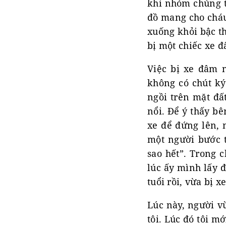
khi nhóm chúng t
đồ mang cho cháu 
xuống khỏi bậc th
bị một chiếc xe 
Việc bị xe đâm n
không có chút ký
ngồi trên mặt đấ
nổi. Để ý thấy bê
xe để đứng lên, 
một người bước t
sao hết”. Trong c
lúc ấy mình lấy đ
tuổi rồi, vừa bị x
Lúc này, người v
tôi. Lúc đó tôi mớ