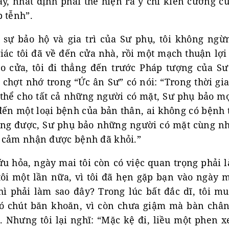
y, nhất định phải thể hiện ra ý chí kiên cường c
 tễnh”.
sự bảo hộ và gia trì của Sư phụ, tôi không ng
 giác tôi đã về đến cửa nhà, rồi một mạch thuận lợi
o cửa, tôi đi thẳng đến trước Pháp tượng của S
i chợt nhớ trong “Ức ân Sư” có nói: “Trong thời g
 thể cho tất cả những người có mặt, Sư phụ bảo mọ
đến một loại bệnh của bản thân, ai không có bệnh 
ng được, Sư phụ bảo những người có mặt cùng n
 cảm nhận được bệnh đã khỏi.”
u hỏa, ngày mai tôi còn có việc quan trọng phải 
ôi một lần nữa, vì tôi đã hẹn gặp bạn vào ngày m
thì phải làm sao đây? Trong lúc bất đắc dĩ, tôi 
có chút băn khoăn, vì còn chưa giậm mà bàn châ
. Nhưng tôi lại nghĩ: “Mặc kệ đi, liều một phen 