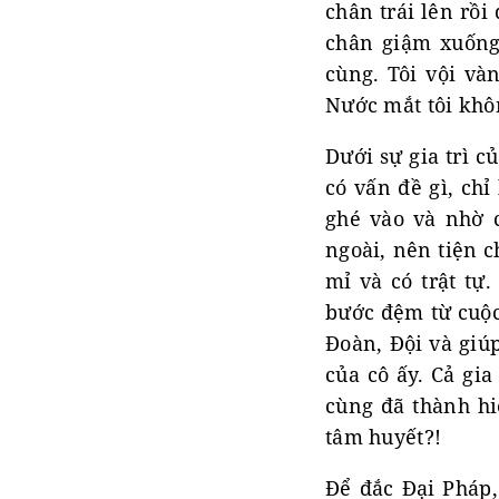
chân trái lên rồi
chân giậm xuốn
cùng. Tôi vội và
Nước mắt tôi khôn
Dưới sự gia trì c
có vấn đề gì, chỉ
ghé vào và nhờ c
ngoài, nên tiện c
mỉ và có trật tự
bước đệm từ cuộc 
Đoàn, Đội và giú
của cô ấy. Cả gi
cùng đã thành hi
tâm huyết?!
Để đắc Đại Pháp,