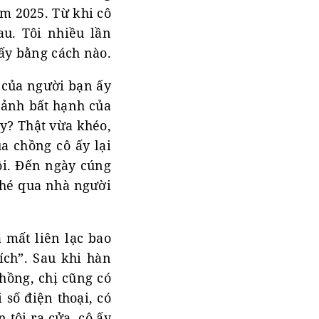
m 2025. Từ khi cô
au. Tôi nhiều lần
 ấy bằng cách nào.
 của người bạn ấy
 cảnh bất hạnh của
ây? Thật vừa khéo,
a chồng cô ấy lại
ôi. Đến ngày cúng
 ghé qua nhà người
ã mất liên lạc bao
ch”. Sau khi hàn
hồng, chị cũng có
 số điện thoại, có
 tôi ra cửa, cô ấy