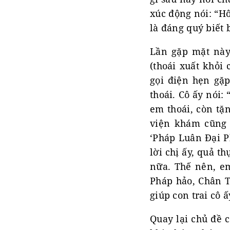
xúc động nói: “H
là đáng quý biết 
Lần gặp mặt này 
(thoái xuất khỏi
gọi điện hẹn gặp
thoái. Cô ấy nói:
em thoái, còn tặ
viện khám cũng 
‘Pháp Luân Đại P
lời chị ấy, quả t
nữa. Thế nên, em
Pháp hảo, Chân T
giúp con trai cô ấ
Quay lại chủ đề 