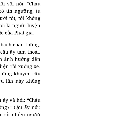
ôi vội nói: “Cháu
có tín ngưỡng, tu
ời tốt, tôi không
tôi là người luyện
c của Phật gia.
h bạch chân tướng,
cậu ấy tam thoái,
làm ảnh hưởng đến
diện rồi xuống xe.
 tướng khuyên cậu
Nếu lần này không
u ấy và hỏi: “Cháu
ông?” Cậu ấy nói:
 rất nhiều người