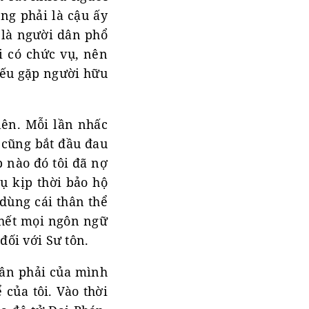
ng phải là cậu ấy
 là người dân phổ
 có chức vụ, nên
 nếu gặp người hữu
lên. Mỗi lần nhấc
 cũng bắt đầu đau
p nào đó tôi đã nợ
ụ kịp thời bảo hộ
dùng cái thân thể
 hết mọi ngôn ngữ
đối với Sư tôn.
hân phải của mình
 của tôi. Vào thời