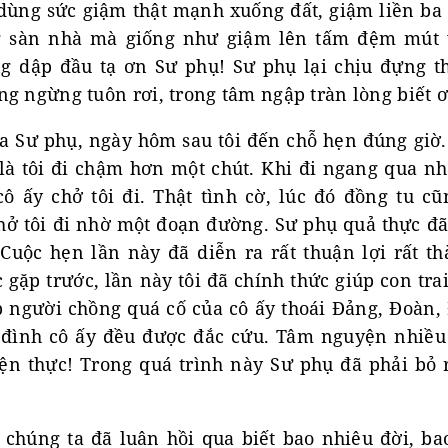
 dùng sức giậm thật mạnh xuống đất, giậm liền ba c
g sàn nhà mà giống như giậm lên tấm đệm mút 
ng dập đầu tạ ơn Sư phụ! Sư phụ lại chịu đựng th
g ngừng tuôn rơi, trong tâm ngập tràn lòng biết 
ủa Sư phụ, ngày hôm sau tôi đến chỗ hẹn đúng giờ.
 là tôi đi chậm hơn một chút. Khi đi ngang qua nh
ô ấy chở tôi đi. Thật tình cờ, lúc đó đồng tu cũ
hở tôi đi nhờ một đoạn đường. Sư phụ quả thực đã
. Cuộc hẹn lần này đã diễn ra rất thuận lợi rất t
gặp trước, lần này tôi đã chính thức giúp con trai
p người chồng quá cố của cô ấy thoái Đảng, Đoàn, 
a đình cô ấy đều được đắc cứu. Tâm nguyện nhiều
ện thực! Trong quá trình này Sư phụ đã phải bỏ 
 chúng ta đã luân hồi qua biết bao nhiêu đời, ba