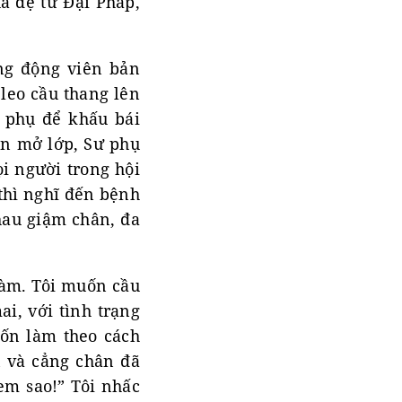
ủa đệ tử Đại Pháp,
ừng động viên bản
 leo cầu thang lên
ư phụ để khấu bái
ian mở lớp, Sư phụ
i người trong hội
thì nghĩ đến bệnh
hau giậm chân, đa
làm. Tôi muốn cầu
ai, với tình trạng
muốn làm theo cách
n và cẳng chân đã
xem sao!” Tôi nhấc