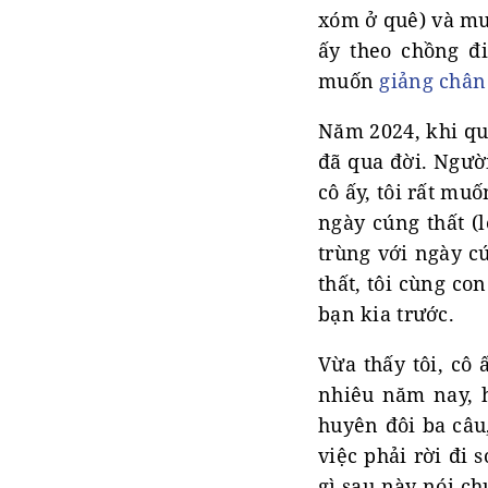
xóm ở quê) và mu
ấy theo chồng đi
muốn
giảng chân
Năm 2024, khi qu
đã qua đời. Người
cô ấy, tôi rất mu
ngày cúng thất (
trùng với ngày c
thất, tôi cùng co
bạn kia trước.
Vừa thấy tôi, cô 
nhiêu năm nay, 
huyên đôi ba câu
việc phải rời đi 
gì sau này nói ch