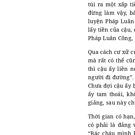
túi ra một xấp t
đừng làm vậy, bá
luyện Pháp Luân 
lấy tiền của cậu,
Pháp Luân Công, c
Qua cách cư xử củ
mà rất có thể cũ
thì cậu ấy liền 
người đi đường”. 
Chưa đợi cậu ấy 
ấy tam thoái, kh
giảng, sau này ch
Thời gian có hạn,
có phải là đảng 
“Bác cháu mình 