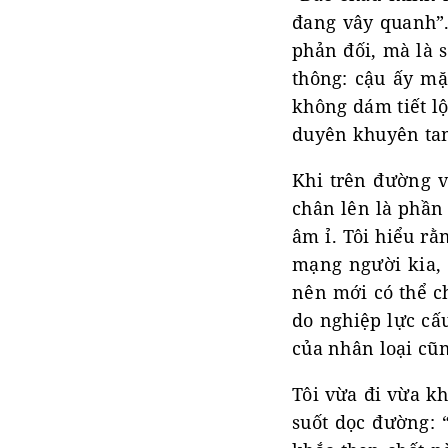
đang vây quanh”.
phản đối, mà là 
thông: cậu ấy m
không dám tiết lộ
duyên khuyên tam
Khi trên đường v
chân lên là phần
âm ỉ. Tôi hiểu rằ
mạng người kia, 
nên mới có thể c
do nghiệp lực cấ
của nhân loại cũn
Tôi vừa đi vừa k
suốt dọc đường: “