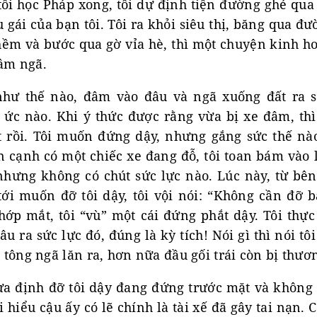
ôi học Pháp xong, tôi dự định tiện đường ghé qua 
gái của bạn tôi. Tôi ra khỏi siêu thị, băng qua đ
ềm và bước qua gờ vỉa hè, thì một chuyện kinh ho
đâm ngã.
hư thế nào, đâm vào đâu và ngã xuống đất ra s
 ức nào. Khi ý thức được rằng vừa bị xe đâm, thì
t rồi. Tôi muốn đứng dậy, nhưng gắng sức thế n
n cạnh có một chiếc xe đang đỗ, tôi toan bám vào
nhưng không có chút sức lực nào. Lúc này, từ bên
ới muốn đỡ tôi dậy, tôi vội nói: “Không cần đỡ b
hớp mắt, tôi “vù” một cái đứng phắt dậy. Tôi thự
âu ra sức lực đó, đúng là kỳ tích! Nói gì thì nói tô
e tông ngã lăn ra, hơn nữa đầu gối trái còn bị thươ
ừa định đỡ tôi dậy đang đứng trước mặt và không 
i hiểu cậu ấy có lẽ chính là tài xế đã gây tai nạn. 