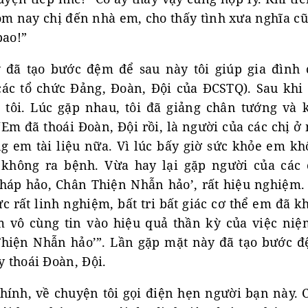
ôm nay chị đến nhà em, cho thấy tình xưa nghĩa cũ
bao!”
đã tạo bước đệm để sau này tôi giúp gia đình 
 các tổ chức Đảng, Đoàn, Đội của ĐCSTQ). Sau khi 
 tôi. Lúc gặp nhau, tôi đã giảng chân tướng và
 “Em đã thoái Đoàn, Đội rồi, là người của các chị ở
ng em tài liệu nữa. Vì lúc bấy giờ sức khỏe em kh
không ra bệnh. Vừa hay lại gặp người của các
háp hảo, Chân Thiện Nhẫn hảo’, rất hiệu nghiệm.
hực rất linh nghiệm, bất tri bất giác cơ thể em đã 
 vô cùng tin vào hiệu quả thần kỳ của việc ni
hiện Nhẫn hảo’”. Lần gặp mặt này đã tạo bước đ
y thoái Đoàn, Đội.
chính, về chuyện tôi gọi điện hẹn người bạn này. 