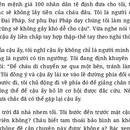
iền mệnh giá 100 nhân dân tệ định đưa cho tôi, t
c sẽ không lấy tiền của cháu đâu. Tôi là người 
Đại Pháp. Sư phụ Đại Pháp dạy chúng tôi làm ngư
 cũng sẽ không gây khó dễ cho cậu”. Vừa nghe nói 
ậu ấy liền chắp tay hợp thập–thế tay theo nghi thứ
a cậu ấy, tôi nghĩ cậu ấy không chỉ là người min
ng là người có tín ngưỡng. Tôi đang định khuyên 
nói: “Để cháu di chuyển xe qua một bên, tránh 
Tôi đồng ý và cậu ấy lái xe vào lề đường phía đối 
bước đi, tôi chủ động đi về phía đó để giảng chân
ông thể để cậu ấy bỏ lỡ cơ hội được đắc cứu. 
ưa chắc đã có thể gặp lại cậu ấy.
 trời đã nhá nhem tối. Tôi bước đến trước mặt cậ
viên không? Cháu biết tam thoái bảo bình an kh
không đề cập chuyện này được không ạ? Bác xem