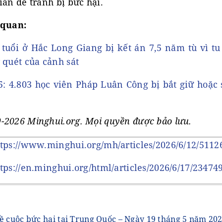
ian để tránh bị bức hại.
 quan:
tuổi ở Hắc Long Giang bị kết án 7,5 năm tù vì t
 quét của cảnh sát
: 4.803 học viên Pháp Luân Công bị bắt giữ hoặc 
-2026 Minghui.org. Mọi quyền được bảo lưu.
ttps://www.minghui.org/mh/articles/2026/6/12/5112
ttps://en.minghui.org/html/articles/2026/6/17/23474
ề cuộc bức hại tại Trung Quốc – Ngày 19 tháng 5 năm 202