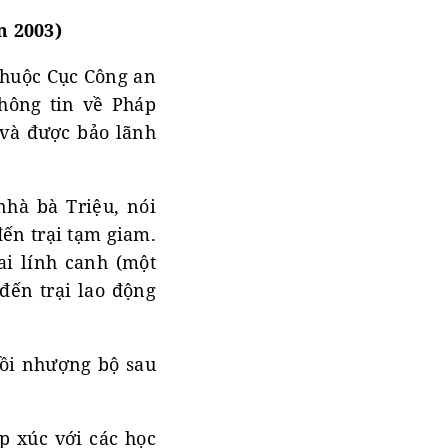
m 2003)
 thuộc Cục Công an
hông tin về Pháp
 và được bảo lãnh
nhà bà Triệu, nói
đến trại tạm giam.
i lính canh (một
đến trại lao động
rồi nhượng bộ sau
p xúc với các học