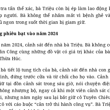
tra tấn thể xác, bà Triệu còn bị ép làm lao động 
p người. Bà không thể nhắm mắt vì bệnh ghẻ và
 ngon trong suốt thời gian bị giam giữ.
ng phiêu bạt vào năm 2024
 năm 2024, cảnh sát đến nhà bà Triệu. Bà không có
ân Công cùng những đồ vật có giá trị khác của b
 Thừa Húc.
bà tiết lộ tung tích của bà, cảnh sát đến nhà con g
inh, đứng trước cửa và từ chối cho họ vào. Cảnh 
iữ tại đồn cảnh sát trong sáu giờ, nói chuyện điệ
hông nhượng bộ, ngay cả khi một viên cảnh sát c
đi, nhưng năm ngày sau lại bắt giữ cô Tuyên Chiê
cô với cáo buộc “cản trở thi hành công vụ”. Bà Tr