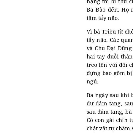
nặng thì bí thư 
Ba Đào đến. Họ n
tâm tẩy não.
Vì bà Triệu từ ch
tẩy não. Các qua
và Chu Đại Dũng 
hai tay duỗi thẳn
treo lên với đôi
đựng bao gồm bị 
ngủ.
Ba ngày sau khi 
dự đám tang, sau
sau đám tang, bà 
Cô con gái chín t
chật vật tự chăm 