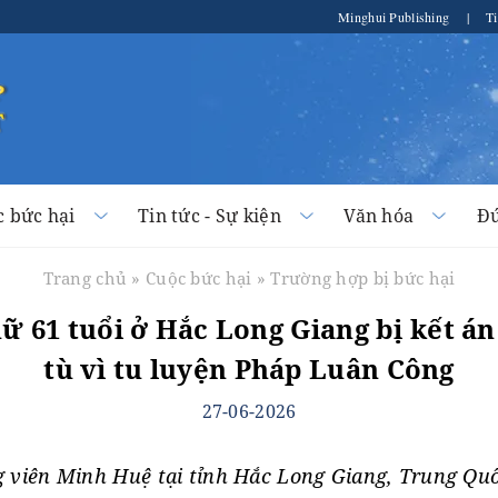
Minghui Publishing
|
Ti
c bức hại
Tin tức - Sự kiện
Văn hóa
Đứ
Trang chủ
»
Cuộc bức hại
»
Trường hợp bị bức hại
ữ 61 tuổi ở Hắc Long Giang bị kết á
tù vì tu luyện Pháp Luân Công
27-06-2026
g viên Minh Huệ tại tỉnh Hắc Long Giang, Trung Qu