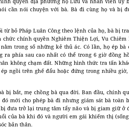
chính quyền địa phương họ Lưu và nhân viên ủy
ói cần nói chuyện với bà. Bà đi cùng họ và bị 
ối từ bỏ Pháp Luân Công theo lệnh của họ, bà bị tra
n chức chính quyền Nghiêm Thiện Lợi, Vu Chiêm
nằm trong số những kẻ thủ ác. Có lần, họ ép bà 
g ra phía sau cao nhất có thể trong 6 giờ đồng h
 chân không chạm đất. Những hình thức tra tấn khá
ép ngồi trên ghế đẩu hoặc đứng trong nhiều giờ
bà bị bắt, mẹ chồng bà qua đời. Ban đầu, chính 
 đó mới cho phép bà đi nhưng giám sát bà toàn b
bị đưa trở lại trung tâm tẩy não và bị giam giữ ở
uổi của bà khi đó và người em gái khiếm thị (sốn
sóc bản thân.