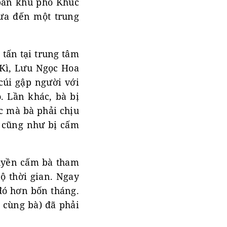
 ban khu phố Khúc
đưa đến một trung
 tấn tại trung tâm
 Kì, Lưu Ngọc Hoa
cúi gập người với
ồ. Lần khác, bà bị
c mà bà phải chịu
, cũng như bị cấm
quyền cấm bà tham
ộ thời gian. Ngay
 đó hơn bốn tháng.
g cùng bà) đã phải