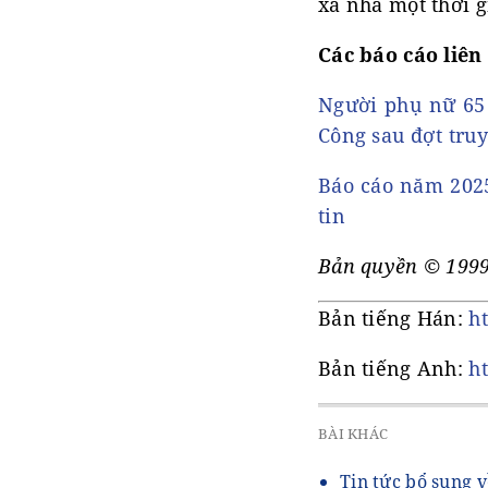
xa nhà một thời g
Các báo cáo liên
Người phụ nữ 65 
Công sau đợt truy
Báo cáo năm 2025
tin
Bản quyền © 1999
Bản tiếng Hán:
h
Bản tiếng Anh:
h
BÀI KHÁC
Tin tức bổ sung v