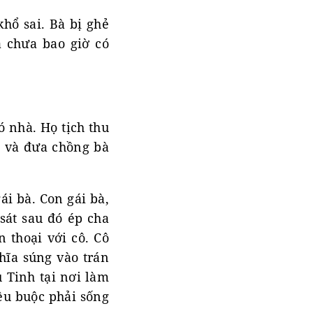
khổ sai. Bà bị ghẻ
 chưa bao giờ có
 nhà. Họ tịch thu
à và đưa chồng bà
ái bà. Con gái bà,
sát sau đó ép cha
n thoại với cô. Cô
hĩa súng vào trán
u Tinh tại nơi làm
iệu buộc phải sống