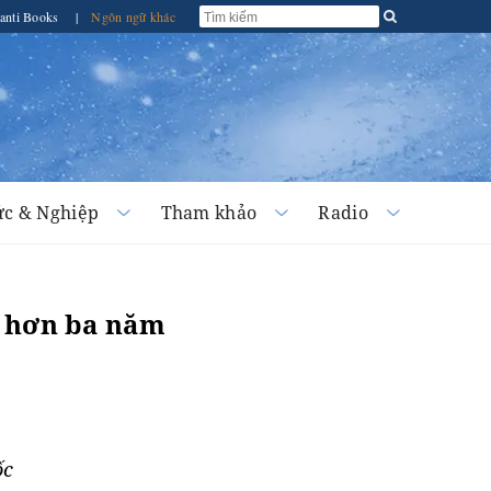
anti Books
|
Ngôn ngữ khác
c & Nghiệp
Tham khảo
Radio
n hơn ba năm
ốc