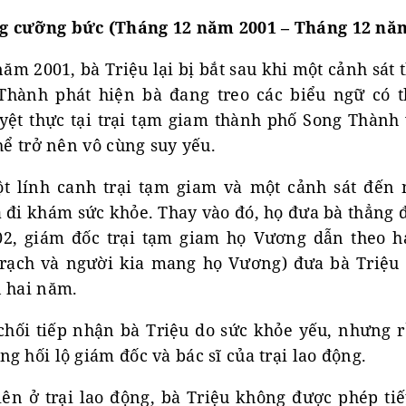
g cưỡng bức (Tháng 12 năm 2001 – Tháng 12 nă
ăm 2001, bà Triệu lại bị bắt sau khi một cảnh sát
Thành phát hiện bà đang treo các biểu ngữ có t
yệt thực tại trại tạm giam thành phố Song Thành
thể trở nên vô cùng suy yếu.
t lính canh trại tạm giam và một cảnh sát đến 
 đi khám sức khỏe. Thay vào đó, họ đưa bà thẳng 
2, giám đốc trại tạm giam họ Vương dẫn theo ha
rạch và người kia mang họ Vương) đưa bà Triệu 
n hai năm.
 chối tiếp nhận bà Triệu do sức khỏe yếu, nhưng 
g hối lộ giám đốc và bác sĩ của trại lao động.
iên ở trại lao động, bà Triệu không được phép tiế