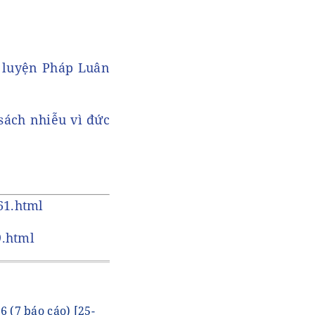
u luyện Pháp Luân
sách nhiễu vì đức
61.html
9.html
6 (7 báo cáo)
[25-