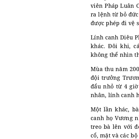
viên Pháp Luân C
ra lệnh từ bỏ đứ
được phép đi vệ s
Lính canh Diêu P
khác. Đôi khi, 
không thể nhìn th
Mùa thu năm 2002
đội trưởng Trươn
đẩu nhỏ từ 4 giờ
nhân, lính canh h
Một lần khác, bà
canh họ Vương nh
treo bà lên với 
cổ, mặt và các bộ