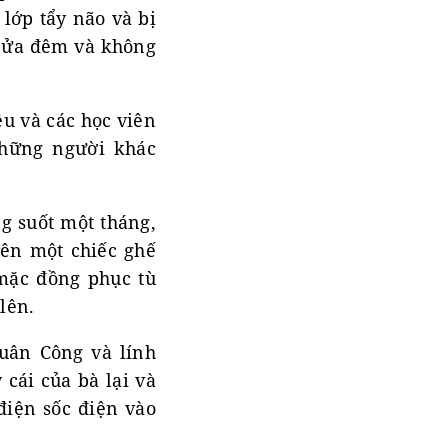
lớp tẩy não và bị
 nửa đêm và không
u và các học viên
những người khác
g suốt một tháng,
rên một chiếc ghế
 mặc đồng phục tù
lên.
Luân Công và lính
cái của bà lại và
điện sốc điện vào