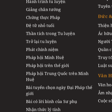
Hành trình tu luyện
Tuyên 
Giảng chân tướng
Đức &
Chứng thực Pháp
Đệ tử nhỏ tuổi
Thiện 
Thần tích trong Tu luyện
Ác hữu
Trở lại tu luyện
Người 
Phát chính niệm
Quần c
Pháp hội Minh Huệ
Truy t
Pháp hội trên thế giới
Luật s
Pháp hội Trung Quốc trên Minh
Văn 
Huệ
Văn ho
Bài tuyển chọn ngày Đại Pháp thế
Âm nhạ
giới
Cuộc s
Bài có lời bình của Sư phụ
Nhận thức lý tính