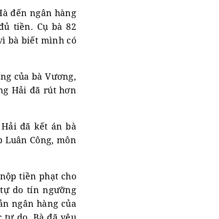
Hà đến ngân hàng
đủ tiền. Cụ bà 82
vì bà biết mình có
àng của bà Vương,
ng Hải đã rút hơn
 Hải đã kết án bà
áp Luân Công, môn
.
nộp tiền phạt cho
 tự do tín ngưỡng
hoản ngân hàng của
c tự do. Bà đã yêu