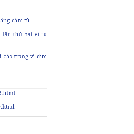
tháng cầm tù
lần thứ hai vì tu
i cáo trạng vì đức
3.html
0.html