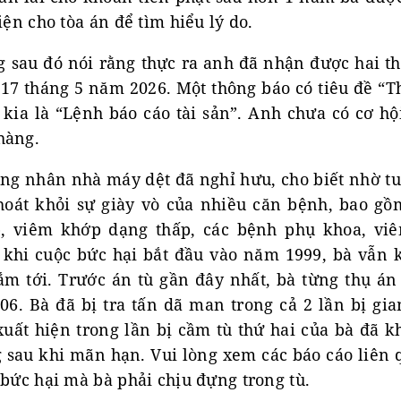
iện cho tòa án để tìm hiểu lý do.
g sau đó nói rằng thực ra anh đã nhận được hai th
17 tháng 5 năm 2026. Một thông báo có tiêu đề “T
kia là “Lệnh báo cáo tài sản”. Anh chưa có cơ hộ
hàng.
ng nhân nhà máy dệt đã nghỉ hưu, cho biết nhờ t
oát khỏi sự giày vò của nhiều căn bệnh, bao g
p, viêm khớp dạng thấp, các bệnh phụ khoa, vi
 khi cuộc bức hại bắt đầu vào năm 1999, bà vẫn k
hắm tới. Trước án tù gần đây nhất, bà từng thụ á
6. Bà đã bị tra tấn dã man trong cả 2 lần bị gia
xuất hiện trong lần bị cầm tù thứ hai của bà đã 
g sau khi mãn hạn. Vui lòng xem các báo cáo liên 
 bức hại mà bà phải chịu đựng trong tù.