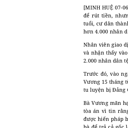
[MINH HUỆ 07-06
để rút tiền, như
tuổi, cư dân thàn
hơn 4.000 nhân dâ
Nhân viên giao d
và nhận thấy vào
2.000 nhân dân tệ
Trước đó, vào ng
Vương 15 tháng t
tu luyện bị Đảng
Bà Vương mãn hạn
tòa án vì tin rằ
được hiến pháp bả
bà để trả cả gốc 