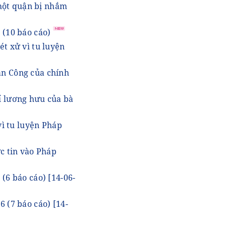
một quận bị nhắm
 (10 báo cáo)
ét xử vì tu luyện
ân Công của chính
ỉ lương hưu của bà
vì tu luyện Pháp
ức tin vào Pháp
 (6 báo cáo)
[14-06-
6 (7 báo cáo)
[14-