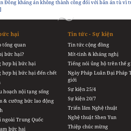
n Đông kháng án không thành công đối với bản án tù vì 
]
bức hại
Tin tức - Sự kiện
o tổng quan
Tin tức cộng đồng
bị bức hại?
Mít-tinh & kháng nghị
 hợp bị bức hại
Tiếng nói ủng hộ trên thế g
 hợp bị bức hại đến chết
Ngày Pháp Luân Đại Pháp 
giới
n
Sự kiện 25/4
u hoạch nội tạng sống
Sự kiện 20/7
m & cưỡng bức lao động
Triển lãm Nghệ thuật
ch
Nghệ thuật Shen Yun
i ngoài Trung Quốc
Thiệp chúc mừng
ạm bức hại