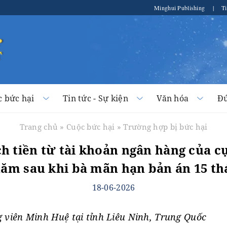
Minghui Publishing
|
Ti
c bức hại
Tin tức - Sự kiện
Văn hóa
Đứ
Trang chủ
»
Cuộc bức hại
»
Trường hợp bị bức hại
ch tiền từ tài khoản ngân hàng của cụ
ăm sau khi bà mãn hạn bản án 15 th
18-06-2026
g viên Minh Huệ tại tỉnh Liêu Ninh, Trung Quốc