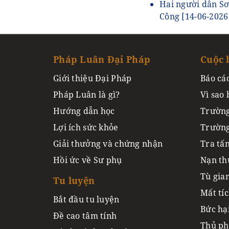
Hai người dân Sơ
Công
[14-06-2026
Pháp Luân Đại Pháp
Cuộc 
Giới thiệu Đại Pháp
Báo cá
Pháp Luân là gì?
Vì sao 
Hướng dẫn học
Trường
Lợi ích sức khỏe
Trường
Giải thưởng và chứng nhận
Tra tấ
Hồi ức về Sư phụ
Nạn th
Tù gia
Tu luyện
Mất tí
Bắt đầu tu luyện
Bức hạ
Đề cao tâm tính
Thủ ph