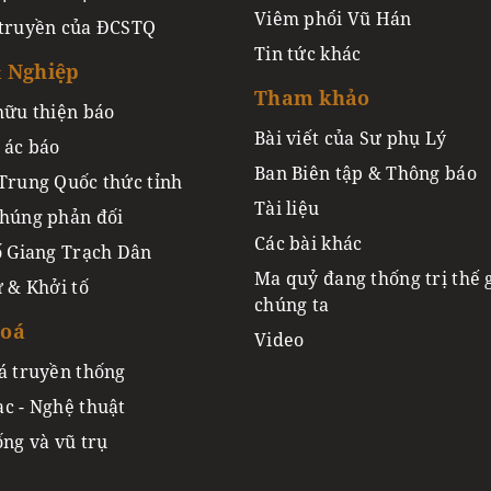
Viêm phổi Vũ Hán
truyền của ĐCSTQ
Tin tức khác
 Nghiệp
Tham khảo
hữu thiện báo
Bài viết của Sư phụ Lý
 ác báo
Ban Biên tập & Thông báo
Trung Quốc thức tỉnh
Tài liệu
húng phản đối
Các bài khác
ố Giang Trạch Dân
Ma quỷ đang thống trị thế 
ư & Khởi tố
chúng ta
Hoá
Video
á truyền thống
c - Nghệ thuật
ống và vũ trụ