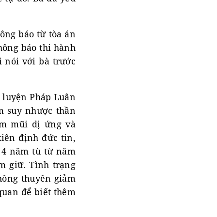
ông báo từ tòa án
hông báo thi hành
i nói với bà trước
u luyện Pháp Luân
ồm suy nhược thần
êm mũi dị ứng và
iên định đức tin,
n 4 năm tù từ năm
m giữ. Tình trạng
không thuyên giảm
quan để biết thêm