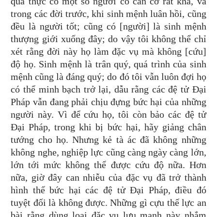
quả thực có một số người có căn cơ rất khá, và
trong các đời trước, khi sinh mệnh luân hồi, cũng
đều là người tốt; cũng có [người] là sinh mệnh
thượng giới xuống đây; do vậy tôi không thể chỉ
xét rằng đời này họ làm đặc vụ mà không [cứu]
độ họ. Sinh mệnh là trân quý, quá trình của sinh
mệnh cũng là đáng quý; do đó tôi vẫn luôn đợi họ
có thể minh bạch trở lại, dẫu rằng các đệ tử Đại
Pháp vẫn đang phải chịu đựng bức hại của những
người này. Vì để cứu họ, tôi còn bảo các đệ tử
Đại Pháp, trong khi bị bức hại, hãy giảng chân
tướng cho họ. Nhưng kẻ tà ác đã không những
không nghe, nghiệp lực cũng càng ngày càng lớn,
lớn tới mức không thể được cứu độ nữa. Hơn
nữa, giờ đây can nhiễu của đặc vụ đã trở thành
hình thế bức hại các đệ tử Đại Pháp, điều đó
tuyệt đối là không được. Những gì cựu thế lực an
bài rằng dùng loại đặc vụ lưu manh này nhắm