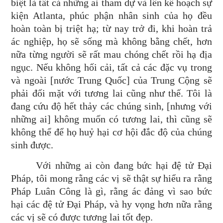
biệt là tất cả những ai tham dự và lên kế hoạch sự
kiện Atlanta, phúc phận nhân sinh của họ đều
hoàn toàn bị triệt hạ; từ nay trở đi, khi hoàn trả
ác nghiệp, họ sẽ sống mà không bằng chết, hơn
nữa từng người sẽ rất mau chóng chết rồi hạ địa
ngục. Nếu không hối cải, tất cả các đặc vụ trong
và ngoài [nước Trung Quốc] của Trung Cộng sẽ
phải đối mặt với tương lai cũng như thế. Tôi là
đang cứu độ hết thảy các chúng sinh, [nhưng với
những ai] không muốn có tương lai, thì cũng sẽ
không thể để họ huỷ hại cơ hội đắc độ của chúng
sinh được.
Với những ai còn đang bức hại đệ tử Đại
Pháp, tôi mong rằng các vị sẽ thật sự hiểu ra rằng
Pháp Luân Công là gì, rằng ác đảng vì sao bức
hại các đệ tử Đại Pháp, và hy vọng hơn nữa rằng
các vị sẽ có được tương lai tốt đẹp.