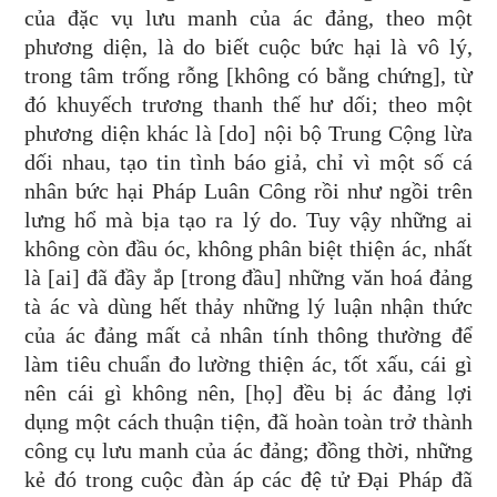
của đặc vụ lưu manh của ác đảng, theo một
phương diện, là do biết cuộc bức hại là vô lý,
trong tâm trống rỗng [không có bằng chứng], từ
đó khuyếch trương thanh thế hư dối; theo một
phương diện khác là [do] nội bộ Trung Cộng lừa
dối nhau, tạo tin tình báo giả, chỉ vì một số cá
nhân bức hại Pháp Luân Công rồi như ngồi trên
lưng hổ mà bịa tạo ra lý do. Tuy vậy những ai
không còn đầu óc, không phân biệt thiện ác, nhất
là [ai] đã đầy ắp [trong đầu] những văn hoá đảng
tà ác và dùng hết thảy những lý luận nhận thức
của ác đảng mất cả nhân tính thông thường để
làm tiêu chuẩn đo lường thiện ác, tốt xấu, cái gì
nên cái gì không nên, [họ] đều bị ác đảng lợi
dụng một cách thuận tiện, đã hoàn toàn trở thành
công cụ lưu manh của ác đảng; đồng thời, những
kẻ đó trong cuộc đàn áp các đệ tử Đại Pháp đã